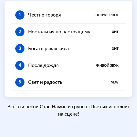
Честно говоря
1
ПОПУЛЯРНОЕ
Ностальгия по настоящему
2
ХИТ
Богатырская сила
3
ХИТ
После дождя
4
ЖИВОЙ ЗВУК
Свет и радость
5
NEW
Все эти песни Стас Намин и группа «Цветы» исполнит
на сцене!