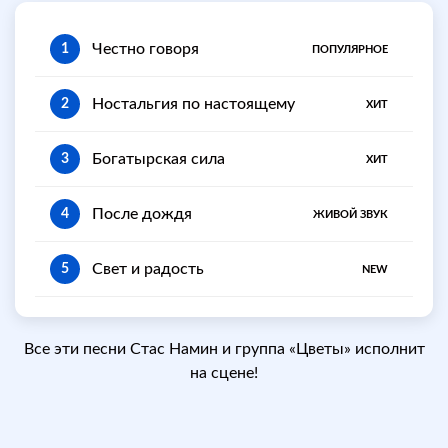
Честно говоря
1
ПОПУЛЯРНОЕ
Ностальгия по настоящему
2
ХИТ
Богатырская сила
3
ХИТ
После дождя
4
ЖИВОЙ ЗВУК
Свет и радость
5
NEW
Все эти песни Стас Намин и группа «Цветы» исполнит
на сцене!